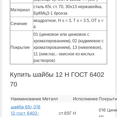
сталь 65г, ст. 70, 30х13 нержавейка,
Материал
БрКМц3-1 бронза
квадратное, Н s = 3, Т s = 3.5, ОТ s =
Сечение
4
01 (цинковое или цинковое с
хроматированием), 02 (кадмиевое с
Покрытие
хроматированием), 13 (никелевое),
11 (хим.пас.- окисное из кислых
растворов)
Купить шайбы 12 Н ГОСТ 6402
70
Наименование
Металл
Исполнение
Покрыт
шайба 65г 016
016 Цинк
12 гост 6402-
ст.65Г
Н
хр