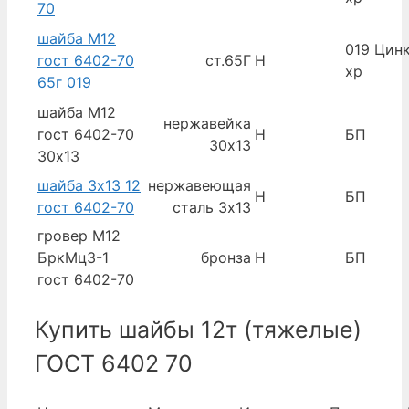
70
шайба М12
019 Цинк
гост 6402-70
ст.65Г
Н
хр
65г 019
шайба М12
нержавейка
гост 6402-70
Н
БП
30х13
30х13
шайба 3х13 12
нержавеющая
Н
БП
гост 6402-70
сталь 3х13
гровер М12
БркМц3-1
бронза
Н
БП
гост 6402-70
Купить шайбы 12т (тяжелые)
ГОСТ 6402 70