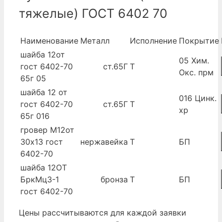
тяжелые) ГОСТ 6402 70
Наименование
Металл
Исполнение
Покрытие
шайба 12от
05 Хим.
гост 6402-70
ст.65Г
Т
Окс. прм
65г 05
шайба 12 от
016 Цинк.
гост 6402-70
ст.65Г
Т
хр
65г 016
гровер М12от
30х13 гост
нержавейка
Т
БП
6402-70
шайба 12ОТ
БркМц3-1
бронза
Т
БП
гост 6402-70
Цены рассчитываются для каждой заявки