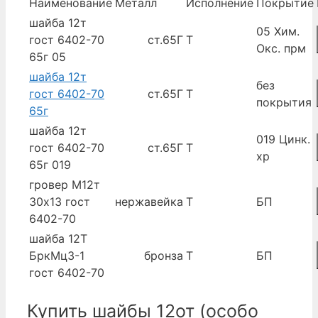
Наименование
Металл
Исполнение
Покрытие
шайба 12т
05 Хим.
гост 6402-70
ст.65Г
Т
Окс. прм
65г 05
шайба 12т
без
гост 6402-70
ст.65Г
Т
покрытия
65г
шайба 12т
019 Цинк.
гост 6402-70
ст.65Г
Т
хр
65г 019
гровер М12т
30х13 гост
нержавейка
Т
БП
6402-70
шайба 12Т
БркМц3-1
бронза
Т
БП
гост 6402-70
Купить шайбы 12от (особо