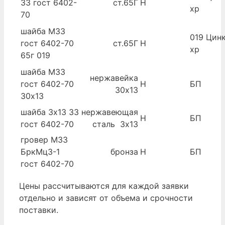
33 гост 6402-
ст.65Г
Н
хр
70
шайба М33
019 Цинк
гост 6402-70
ст.65Г
Н
хр
65г 019
шайба М33
нержавейка
гост 6402-70
Н
БП
30х13
30х13
шайба 3х13 33
нержавеющая
Н
БП
гост 6402-70
сталь 3х13
гровер М33
БркМц3-1
бронза
Н
БП
гост 6402-70
Цены рассчитываются для каждой заявки
отдельно и зависят от объема и срочности
поставки.