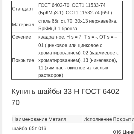
ГОСТ 6402-70, ОСТ1 11533-74
Стандарт
(БрКМц3-1), ОСТ1 11532-74 (65Г)
сталь 65г, ст. 70, 30х13 нержавейка,
Материал
БрКМц3-1 бронза
Сечение
квадратное, Н s = 7, Т s = -, ОТ s = –
01 (цинковое или цинковое с
хроматированием), 02 (кадмиевое с
Покрытие
хроматированием), 13 (никелевое),
11 (хим.пас.- окисное из кислых
растворов)
Купить шайбы 33 Н ГОСТ 6402
70
Наименование
Металл
Исполнение
Покрыт
шайба 65г 016
016 Цинк