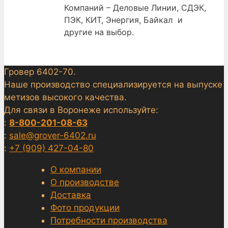
Компаний – Деловые Линии, СДЭК,
ПЭК, КИТ, Энергия, Байкал и
другие на выбор.
Гровер 6402-70.
Наше производство специализируется на выпуске
метизов высокого качества.
Для связи в Воронеже используйте:
:
8-800-201-08-63
:
sale@grover-6402.ru
:
+7 (909) 427-04-80
О компании
О производстве
Доставка
Фото продукции
Потребности производства