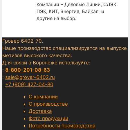
Компаний – Деловые Линии, СДЭК,
ПЭК, КИТ, Энергия, Байкал и
другие на выбор.
Гровер 6402-70.
Наше производство специализируется на выпуске
метизов высокого качества.
Для связи в Воронеже используйте:
:
8-800-201-08-63
:
sale@grover-6402.ru
:
+7 (909) 427-04-80
О компании
О производстве
Доставка
Фото продукции
Потребности производства