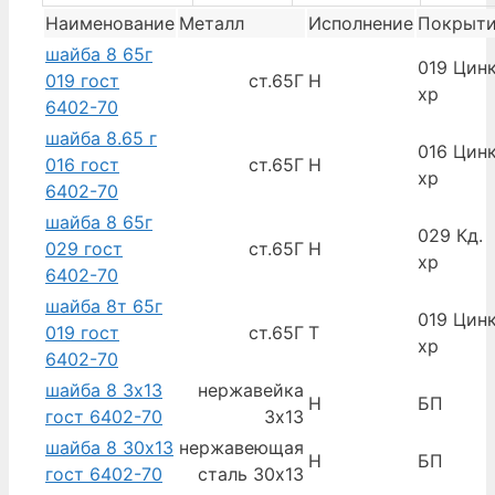
Наименование
Металл
Исполнение
Покрыт
шайба 8 65г
019 Цинк
019 гост
ст.65Г
Н
хр
6402-70
шайба 8.65 г
016 Цинк
016 гост
ст.65Г
Н
хр
6402-70
шайба 8 65г
029 Кд.
029 гост
ст.65Г
Н
хр
6402-70
шайба 8т 65г
019 Цинк
019 гост
ст.65Г
Т
хр
6402-70
шайба 8 3х13
нержавейка
Н
БП
гост 6402-70
3х13
шайба 8 30х13
нержавеющая
Н
БП
гост 6402-70
сталь 30х13