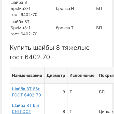
шайба 8
БркМц3-1
бронза
Н
БП
гост 6402-70
шайба 8Т
БркМц3-1
бронза
Т
БП
гост 6402-70
Купить шайбы 8 тяжелые
гост 6402 70
Наименование
Диаметр
Исполнение
Покры
Шайба 8Т 65г
8
Т
БП
ГОСТ 6402-70
Шайба 8Т 65г
016 ГОСТ
8
Т
Цинк. 