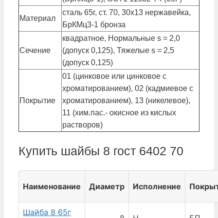
сталь 65г, ст. 70, 30х13 нержавейка,
Материал
БрКМц3-1 бронза
квадратное, Нормальные s = 2,0
Сечение
(допуск 0,125), Тяжелые s = 2,5
(допуск 0,125)
01 (цинковое или цинковое с
хроматированием), 02 (кадмиевое с
Покрытие
хроматированием), 13 (никелевое),
11 (хим.пас.- окисное из кислых
растворов)
Купить шайбы 8 гост 6402 70
Наименование
Диаметр
Исполнение
Покры
Шайба 8 65г
8
Н
БП